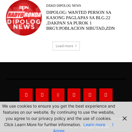
DXKD DIPOLOG NEWS
DIPOLOG: WANTED PERSON SA
KASONG PAGLAPAS SA BLG.22
,DAKPAN SA PUROK 1
BRGY.POBLACION SIBUTAD,ZDN
Load more
We use cookies to ensure you get the best experience and
features on our website. By continuing to use the website,
About Us
Privacy Statement
Contact us
you agree to our privacy policy and the use of cookies.
Click Learn More for further information.
Learn more
I
© 2022 Radio Philippines Network, Inc. All Rights Reserved.
Agree