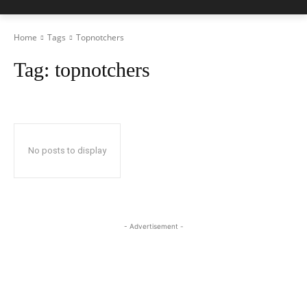
Home
Tags
Topnotchers
Tag:
topnotchers
No posts to display
- Advertisement -