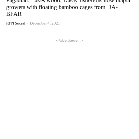
Pagadian: Lakes wood, Dasay fisherfolk now tilapia
growers with floating bamboo cages from DA-
BFAR
RPN Social
-
December 4, 2021
- Advertisement -