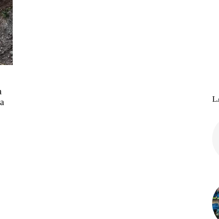
a
L
a