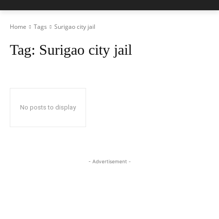
Home
Tags
Surigao city jail
Tag:
Surigao city jail
No posts to display
- Advertisement -