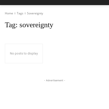
Home
Tags
Sovereignty
Tag:
sovereignty
No posts to display
- Advertisement -