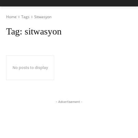
Home
Tags
Sitwasyon
Tag:
sitwasyon
No posts to display
- Advertisement -