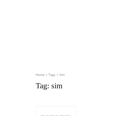
Home
Tags
Sim
Tag:
sim