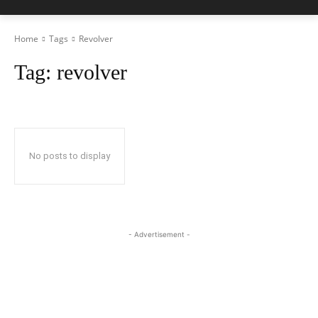
Home
Tags
Revolver
Tag:
revolver
No posts to display
- Advertisement -