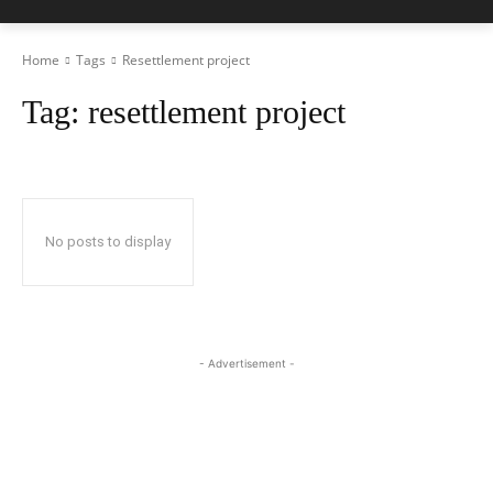
Home
Tags
Resettlement project
Tag:
resettlement project
No posts to display
- Advertisement -