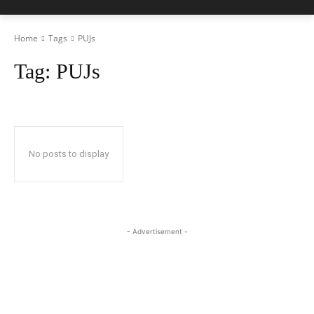
Home
Tags
PUJs
Tag:
PUJs
No posts to display
- Advertisement -