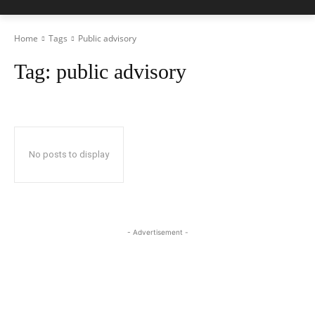
Home
Tags
Public advisory
Tag:
public advisory
No posts to display
- Advertisement -