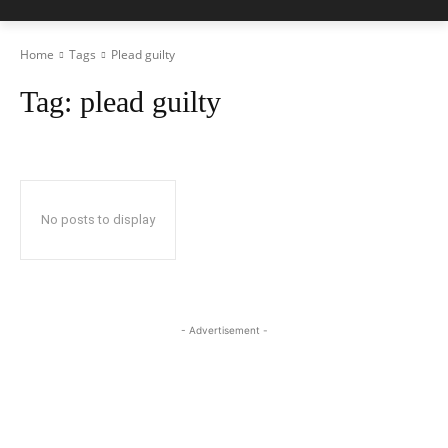
Home
Tags
Plead guilty
Tag:
plead guilty
No posts to display
- Advertisement -