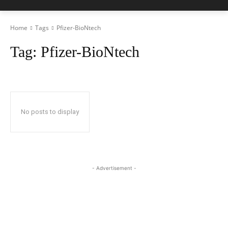
Home
Tags
Pfizer-BioNtech
Tag:
Pfizer-BioNtech
No posts to display
- Advertisement -