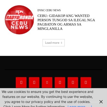
DYKC CEBU NEWS
CEBU: GIDAKOP ANG WANTED
PERSON TUNGOD SA ILEGAL NGA
PAGBATON OG ARMAS SA
MINGLANILLA
Load more
We use cookies to ensure you get the best experience and
features on our website. By continuing to use the website,
About Us
Privacy Statement
Contact us
you agree to our privacy policy and the use of cookies.
Click Learn More for further information.
Learn more
I