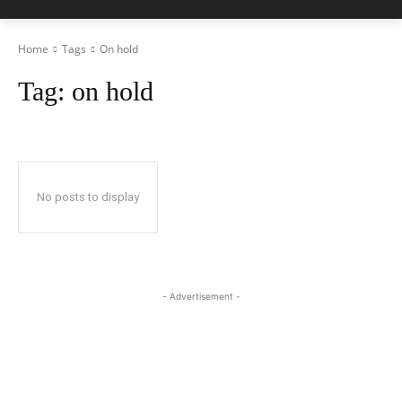
Home
Tags
On hold
Tag:
on hold
No posts to display
- Advertisement -