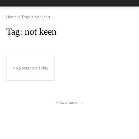
Home
Tags
Not keen
Tag:
not keen
No posts to display
- Advertisement -