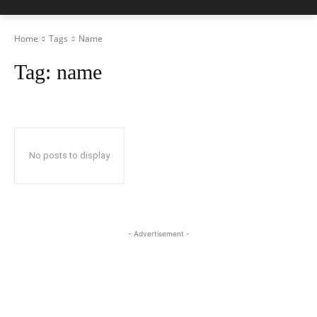
Home
Tags
Name
Tag:
name
No posts to display
- Advertisement -