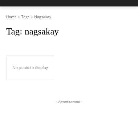
Home
Tags
Nagsakay
Tag:
nagsakay
No posts to display
- Advertisement -