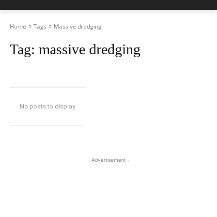
Home
Tags
Massive dredging
Tag:
massive dredging
No posts to display
- Advertisement -