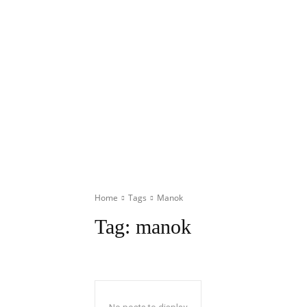
Home
Tags
Manok
Tag:
manok