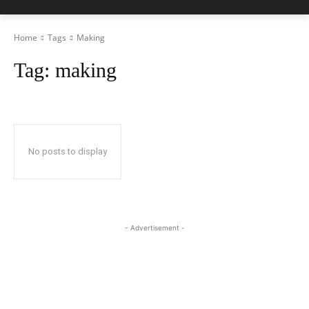
Home
Tags
Making
Tag:
making
No posts to display
- Advertisement -