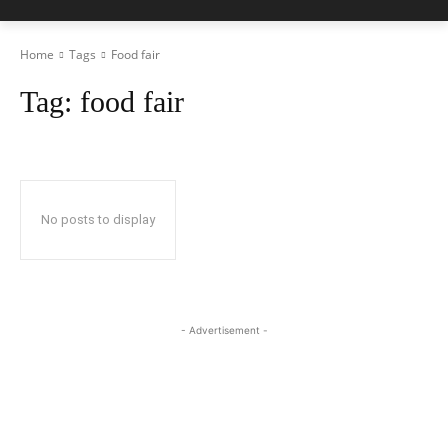
Home
Tags
Food fair
Tag:
food fair
No posts to display
- Advertisement -