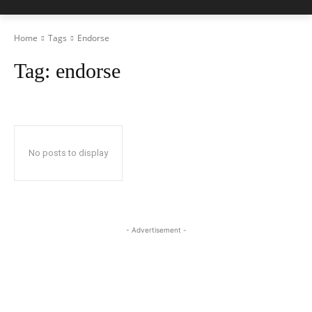
Home
Tags
Endorse
Tag:
endorse
No posts to display
- Advertisement -