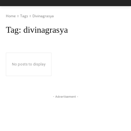
Home
Tags
Divinagrasya
Tag:
divinagrasya
No posts to display
- Advertisement -