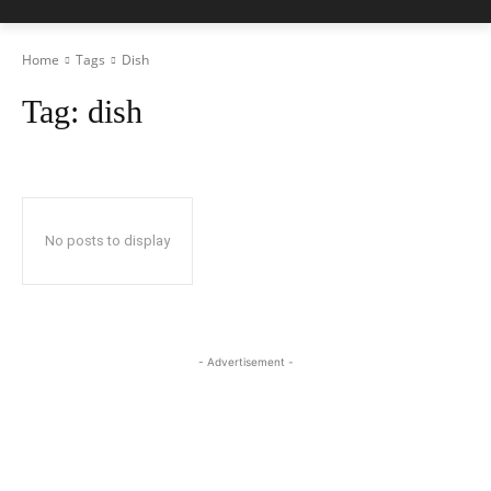
Home
Tags
Dish
Tag:
dish
No posts to display
- Advertisement -