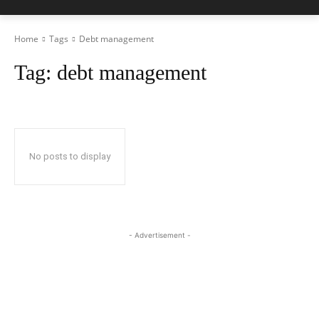
Home
Tags
Debt management
Tag:
debt management
No posts to display
- Advertisement -