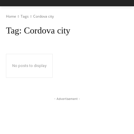
Home
Tags
Cordova city
Tag:
Cordova city
No posts to display
- Advertisement -