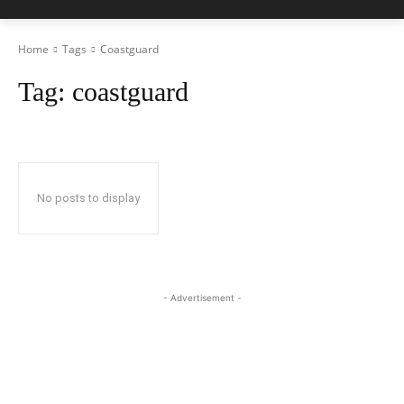
Home
Tags
Coastguard
Tag:
coastguard
No posts to display
- Advertisement -