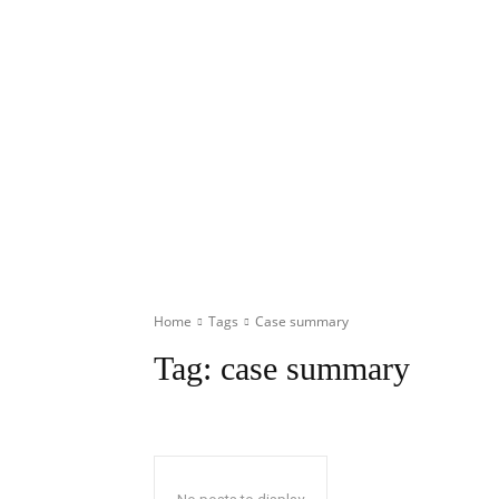
Home
Tags
Case summary
Tag:
case summary