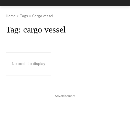
Home
Tags
Cargo vessel
Tag:
cargo vessel
No posts to display
- Advertisement -