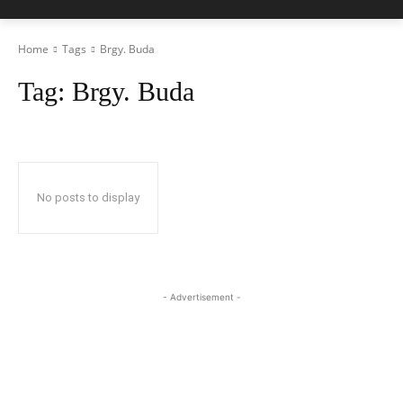
Home
Tags
Brgy. Buda
Tag:
Brgy. Buda
No posts to display
- Advertisement -