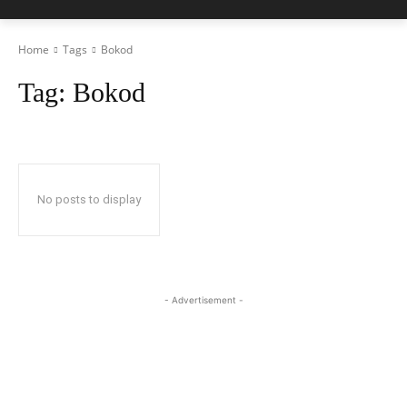
Home
Tags
Bokod
Tag:
Bokod
No posts to display
- Advertisement -