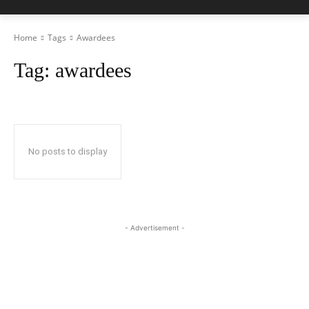
Home
Tags
Awardees
Tag:
awardees
No posts to display
- Advertisement -