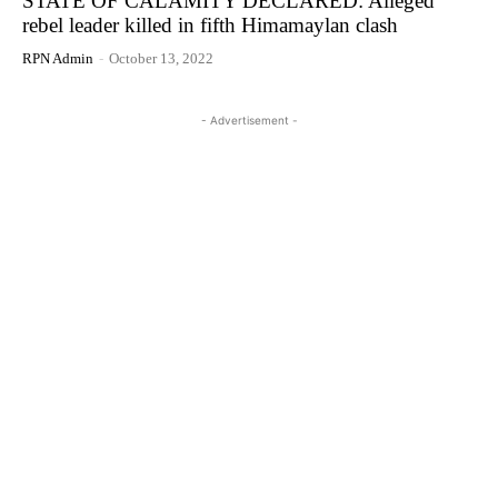
STATE OF CALAMITY DECLARED: Alleged
rebel leader killed in fifth Himamaylan clash
RPN Admin
-
October 13, 2022
- Advertisement -