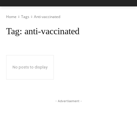
Home
Tags
Anti-vaccinated
Tag:
anti-vaccinated
No posts to display
- Advertisement -