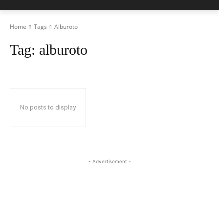
Home
Tags
Alburoto
Tag:
alburoto
No posts to display
- Advertisement -