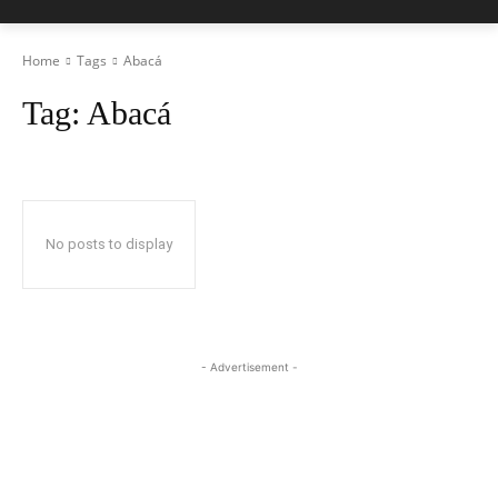
Home
Tags
Abacá
Tag:
Abacá
No posts to display
- Advertisement -