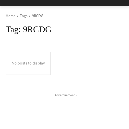
Home
Tags
9RCDG
Tag:
9RCDG
No posts to display
- Advertisement -