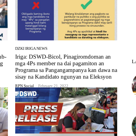
DZKI IRIGA NEWS
ub-
Iriga: DSWD-Bicol, Pinagiromdoman an
L
ng
mga 4Ps member na dai pagamiton an
Programa sa Pangangampanya kan dawa na
sisay na Kandidato ngunyan na Eleksyon
RPN Social
-
February 21, 2022