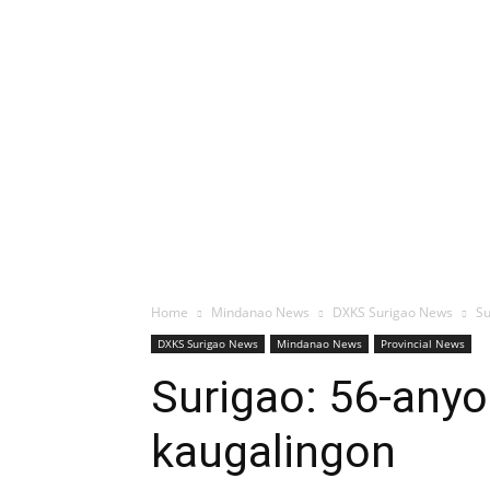
Home
Mindanao News
DXKS Surigao News
Su
DXKS Surigao News
Mindanao News
Provincial News
Surigao: 56-anyos
kaugalingon