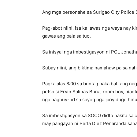
Ang mga personahe sa Surigao City Police S
Pag-abot niini, isa ka lawas nga waya nay 
gawas ang bala sa tuo.
Sa inisyal nga imbestigasyon ni PCL Jonath
Subay niini, ang biktima namahaw pa sa nah
Pagka alas 8:00 sa buntag naka bati ang na
petsa si Ervin Salinas Buna, room boy, niadt
nga nagbuy-od sa sayog nga jaoy dugo hinun
Sa imbestigasyon sa SOCO didto nakita sa cr
may pangayan ni Perla Diez Peñaranda san