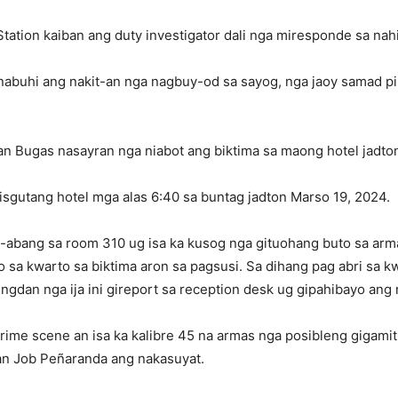
tation kaiban ang duty investigator dali nga miresponde sa nah
kinabuhi ang nakit-an nga nagbuy-od sa sayog, nga jaoy samad p
an Bugas nasayran nga niabot ang biktima sa maong hotel jadto
isgutang hotel mga alas 6:40 sa buntag jadton Marso 19, 2024.
g-abang sa room 310 ug isa ka kusog nga gituohang buto sa arm
o sa kwarto sa biktima aron sa pagsusi. Sa dihang pag abri sa kw
gdan nga ija ini gireport sa reception desk ug gipahibayo ang
ime scene an isa ka kalibre 45 na armas nga posibleng gigamit 
an Job Peñaranda ang nakasuyat.