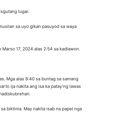
isgutang lugar.
inusilan sa uyo gikan pasuyod sa waya
n Marso 17, 2024 alas 2:54 sa kadlawon.
as. Mga alas 8:40 sa buntag sa samang
arto ija nakita ang isa ka patay’ng lawas
 nadiskubrehan.
sa biktima. May nakita isab na papel nga