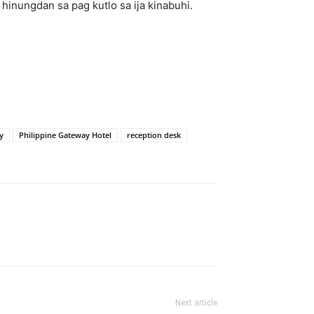
inungdan sa pag kutlo sa ija kinabuhi.
y
Philippine Gateway Hotel
reception desk
Next article