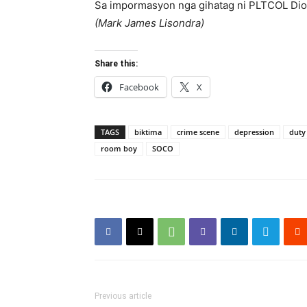
Sa impormasyon nga gihatag ni PLTCOL Diom
(Mark James Lisondra)
Share this:
Facebook
X
TAGS
biktima
crime scene
depression
duty 
room boy
SOCO
Previous article