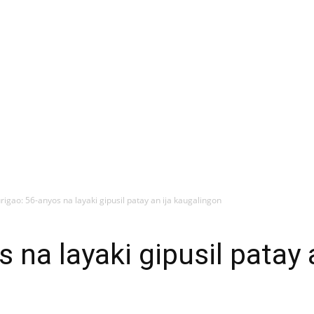
rigao: 56-anyos na layaki gipusil patay an ija kaugalingon
 na layaki gipusil patay a