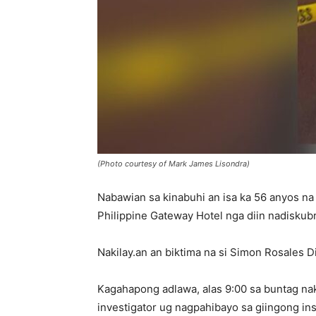
(Photo courtesy of Mark James Lisondra)
Nabawian sa kinabuhi an isa ka 56 anyos na 
Philippine Gateway Hotel nga diin nadiskub
Nakilay.an an biktima na si Simon Rosales D
Kagahapong adlawa, alas 9:00 sa buntag nak
investigator ug nagpahibayo sa giingong ins