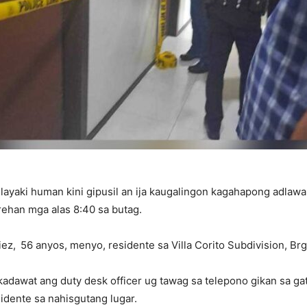
layaki human kini gipusil an ija kaugalingon kagahapong adlawa
rehan mga alas 8:40 sa butag.
iez, 56 anyos, menyo, residente sa Villa Corito Subdivision, Br
adawat ang duty desk officer ug tawag sa telepono gikan sa ga
idente sa nahisgutang lugar.