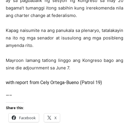
ay sa pagbabalik ng sesyon ng Kongreso sa may 20
bagama’t tumanggi itong sabihin kung irerekomenda nila
ang charter change at federalismo.
Kapag naisumite na ang panukala sa plenaryo, tatalakayin
na ito ng mga senador at isusulong ang mga posibleng
amyenda rito.
Mayroon lamang tatlong linggo ang Kongreso bago ang
sine die adjournment sa June 7.
with report from Cely Ortega-Bueno (Patrol 19)
—–
Share this:
Facebook
X