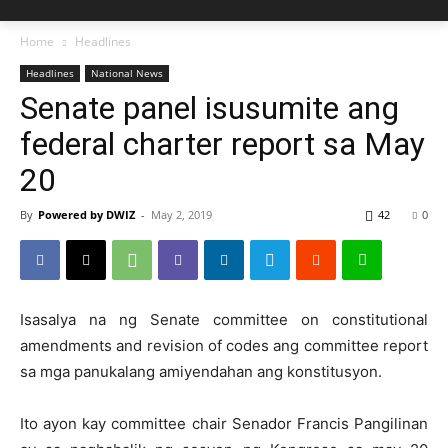
Home
Headlines
Headlines
National News
Senate panel isusumite ang
federal charter report sa May
20
By
Powered by DWIZ
-
May 2, 2019
42
0
Isasalya na ng Senate committee on constitutional
amendments and revision of codes ang committee report
sa mga panukalang amiyendahan ang konstitusyon.
Ito ayon kay committee chair Senador Francis Pangilinan