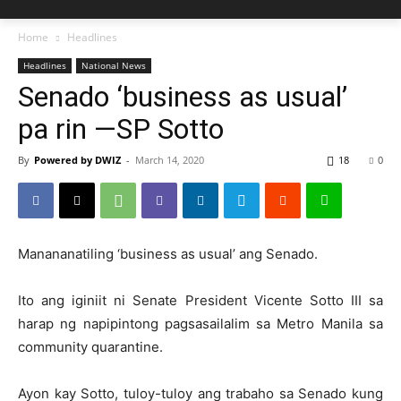
Home
Headlines
Headlines
National News
Senado ‘business as usual’
pa rin —SP Sotto
By
Powered by DWIZ
-
March 14, 2020
18
0
Manananatiling ‘business as usual’ ang Senado.
Ito ang iginiit ni Senate President Vicente Sotto III sa
harap ng napipintong pagsasailalim sa Metro Manila sa
community quarantine.
Ayon kay Sotto, tuloy-tuloy ang trabaho sa Senado kung