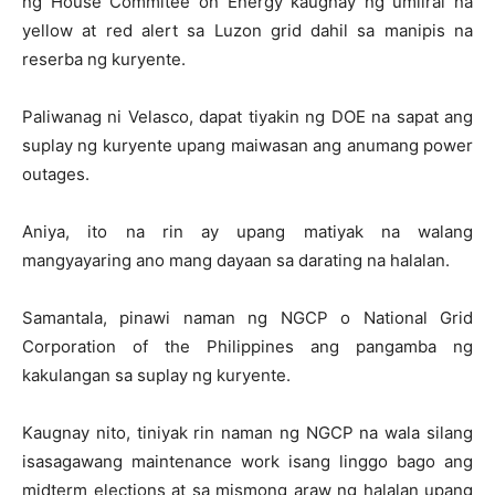
ng House Commitee on Energy kaugnay ng umiiral na
yellow at red alert sa Luzon grid dahil sa manipis na
reserba ng kuryente.
Paliwanag ni Velasco, dapat tiyakin ng DOE na sapat ang
suplay ng kuryente upang maiwasan ang anumang power
outages.
Aniya, ito na rin ay upang matiyak na walang
mangyayaring ano mang dayaan sa darating na halalan.
Samantala, pinawi naman ng NGCP o National Grid
Corporation of the Philippines ang pangamba ng
kakulangan sa suplay ng kuryente.
Kaugnay nito, tiniyak rin naman ng NGCP na wala silang
isasagawang maintenance work isang linggo bago ang
midterm elections at sa mismong araw ng halalan upang