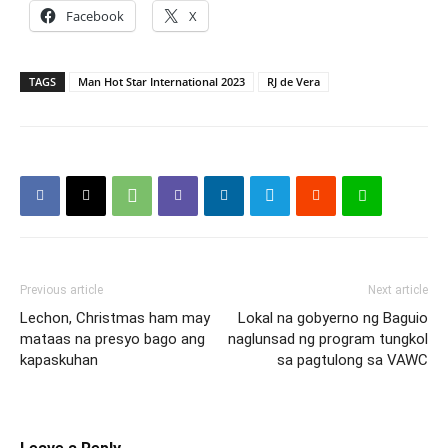
Facebook
X
TAGS
Man Hot Star International 2023
RJ de Vera
Previous article
Next article
Lechon, Christmas ham may
Lokal na gobyerno ng Baguio
mataas na presyo bago ang
naglunsad ng program tungkol
kapaskuhan
sa pagtulong sa VAWC