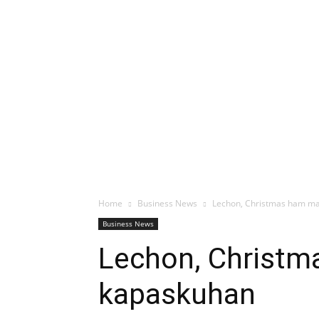
Home
Business News
Lechon, Christmas ham ma
Business News
Lechon, Christm
kapaskuhan