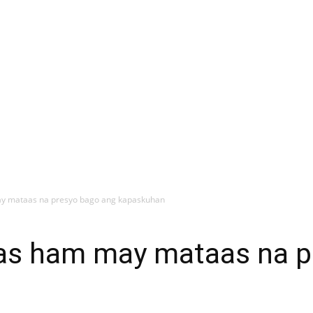
y mataas na presyo bago ang kapaskuhan
as ham may mataas na p