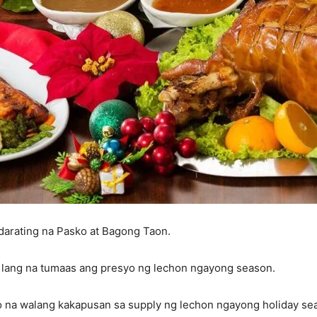
darating na Pasko at Bagong Taon.
l lang na tumaas ang presyo ng lechon ngayong season.
yo na walang kakapusan sa supply ng lechon ngayong holiday se