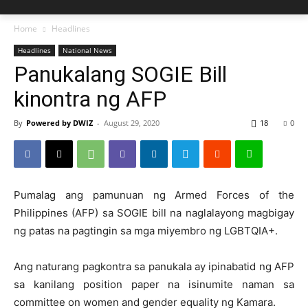
Home
Headlines
Headlines
National News
Panukalang SOGIE Bill
kinontra ng AFP
By
Powered by DWIZ
-
August 29, 2020
18
0
Pumalag ang pamunuan ng Armed Forces of the
Philippines (AFP) sa SOGIE bill na naglalayong magbigay
ng patas na pagtingin sa mga miyembro ng LGBTQIA+.
Ang naturang pagkontra sa panukala ay ipinabatid ng AFP
sa kanilang position paper na isinumite naman sa
committee on women and gender equality ng Kamara.