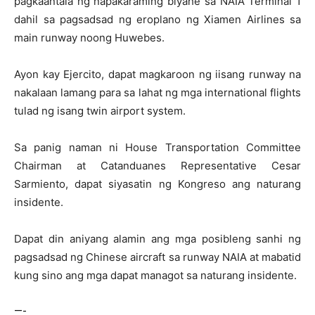
pagkaantala ng napakaraming biyahe sa NAIA Terminal 1
dahil sa pagsadsad ng eroplano ng Xiamen Airlines sa
main runway noong Huwebes.
Ayon kay Ejercito, dapat magkaroon ng iisang runway na
nakalaan lamang para sa lahat ng mga international flights
tulad ng isang twin airport system.
Sa panig naman ni House Transportation Committee
Chairman at Catanduanes Representative Cesar
Sarmiento, dapat siyasatin ng Kongreso ang naturang
insidente.
Dapat din aniyang alamin ang mga posibleng sanhi ng
pagsadsad ng Chinese aircraft sa runway NAIA at mabatid
kung sino ang mga dapat managot sa naturang insidente.
—-