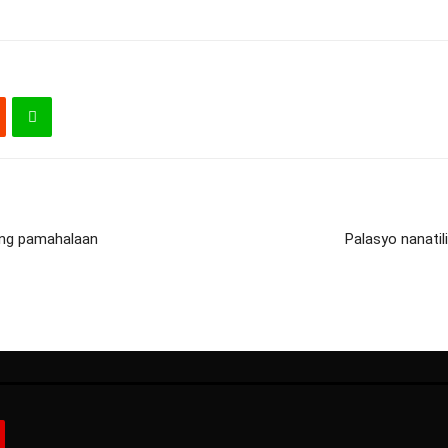
 ng pamahalaan
Palasyo nanati