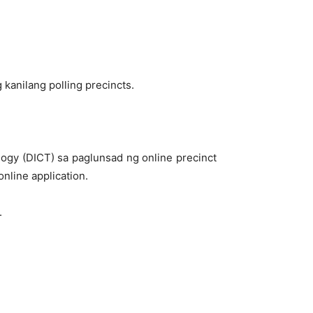
anilang polling precincts.
gy (DICT) sa paglunsad ng online precinct
line application.
.