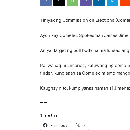
Tiniyak ng Commission on Elections (Comele
Ayon kay Comelec Spokesman James Jimenez,
Aniya, target ng poll body na mailunsad ang
Paliwanag ni Jimenez, katuwang ng comele
finder, kung saan sa Comelec mismo mangga
Kaugnay nito, kumpiyansa naman si Jimenez
——
Share this:
Facebook
X