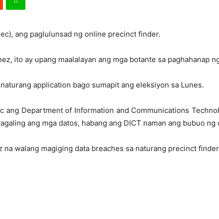
c), ang paglulunsad ng online precinct finder.
 ito ay upang maalalayan ang mga botante sa paghahanap ng k
 naturang application bago sumapit ang eleksiyon sa Lunes.
c ang Department of Information and Communications Technolo
galing ang mga datos, habang ang DICT naman ang bubuo ng on
 na walang magiging data breaches sa naturang precinct finder