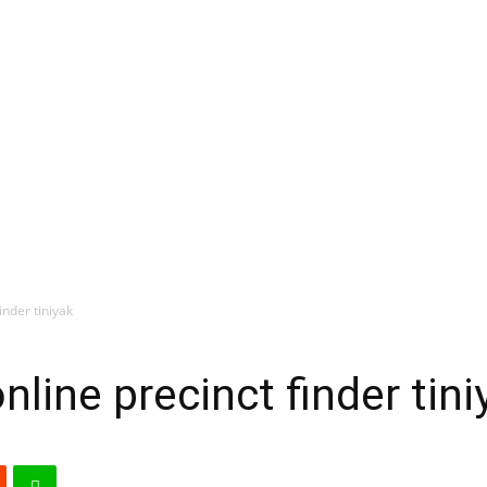
inder tiniyak
line precinct finder tini