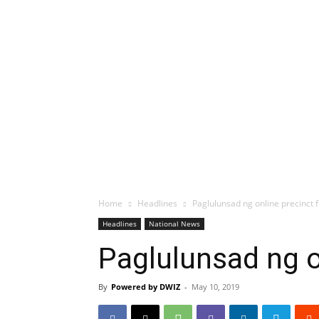
Home
Headlines
Paglulunsad ng online precinct f
Headlines
National News
Paglulunsad ng on
By
Powered by DWIZ
-
May 10, 2019