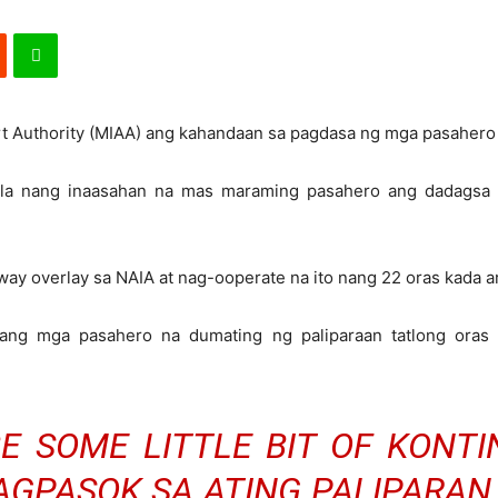
port Authority (MIAA) ang kahandaan sa pagdasa ng mga pasahe
la nang inaasahan na mas maraming pasahero ang dadagsa
way overlay sa NAIA at nag-ooperate na ito nang 22 oras kada a
 ang mga pasahero na dumating ng paliparaan tatlong oras 
E SOME LITTLE BIT OF KONT
PAGPASOK SA ATING PALIPARAN