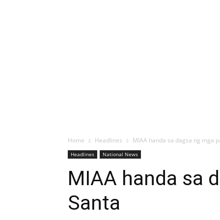
Home
Headlines
MIAA handa sa dagsa ng mga 
Headlines
National News
MIAA handa sa 
Santa